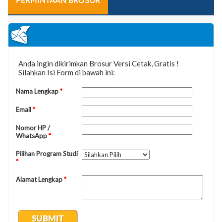
PERMINTAAN BROSUR
PENDAFTARANPendaftaran bisa dilakukan sebagai
berikut: - Membayar biaya pendaftaran Program
Sarjana (S1) Rp. 150.000,-- Membayar biaya
pendaftaran Program Pascasarjana (S2) Rp. 500.000,-
- Mengisi Formulir Pendaftaran F.
HERREGISTRASISetelah melakukan pembayaran
Biaya Awal maka calon mahasiswa menyerahkan
berkas Herregistrasi sebagai berikut: Berkas
Pendaftaran adalah: - Scan KTP satu lembar - Scan
KK satu lembar - Softfile Pas Foto Berwarna Untuk
Lulusan SMU/SMK/sederajat: - Scan Ijazah
SMU/SMK/sederajat Asli/fotocopy yang dilegalisir -
Scan Skhun Asli/fotocopy yang dilegalisir Untuk
Lulusan D-3/Politeknik/sederajat: - Scan Ijazah D-
III/Politeknik/Akademi Asli/fotocopy yang dilegalisir -
Scan Transkrip Nilai Asli/fotocopy yang dilegalisir
Untuk Lulusan Sarjana (S1) - Scan Ijazah Sarjana
(S1) Asli/fotocopy yang dilegalisir - Scan Transkrip