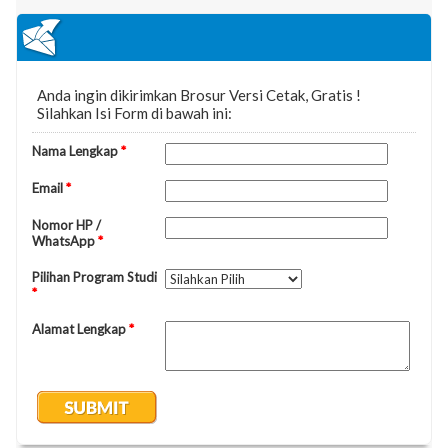
berikut: - Membayar biaya pendaftaran Program
Sarjana (S1) Rp. 150.000,-- Membayar biaya
pendaftaran Program Pascasarjana (S2) Rp. 500.000,-
- Mengisi Formulir Pendaftaran F.
HERREGISTRASISetelah melakukan pembayaran
Biaya Awal maka calon mahasiswa menyerahkan
berkas Herregistrasi sebagai berikut: Berkas
Pendaftaran adalah: - Scan KTP satu lembar - Scan
KK satu lembar - Softfile Pas Foto Berwarna Untuk
Lulusan SMU/SMK/sederajat: - Scan Ijazah
SMU/SMK/sederajat Asli/fotocopy yang dilegalisir -
Scan Skhun Asli/fotocopy yang dilegalisir Untuk
Lulusan D-3/Politeknik/sederajat: - Scan Ijazah D-
III/Politeknik/Akademi Asli/fotocopy yang dilegalisir -
Scan Transkrip Nilai Asli/fotocopy yang dilegalisir
Untuk Lulusan Sarjana (S1) - Scan Ijazah Sarjana
(S1) Asli/fotocopy yang dilegalisir - Scan Transkrip
nilai Asli/fotocopy yang dilegalisir Untuk Pindahan -
Scan Transkrip Nilai Asli/fotocopy yang dilegalisir -