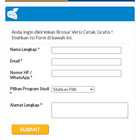
berikut: - Membayar biaya pendaftaran Program
Sarjana (S1) Rp. 150.000,-- Membayar biaya
pendaftaran Program Pascasarjana (S2) Rp. 500.000,-
- Mengisi Formulir Pendaftaran F.
HERREGISTRASISetelah melakukan pembayaran
Biaya Awal maka calon mahasiswa menyerahkan
berkas Herregistrasi sebagai berikut: Berkas
Pendaftaran adalah: - Scan KTP satu lembar - Scan
KK satu lembar - Softfile Pas Foto Berwarna Untuk
Lulusan SMU/SMK/sederajat: - Scan Ijazah
SMU/SMK/sederajat Asli/fotocopy yang dilegalisir -
Scan Skhun Asli/fotocopy yang dilegalisir Untuk
Lulusan D-3/Politeknik/sederajat: - Scan Ijazah D-
III/Politeknik/Akademi Asli/fotocopy yang dilegalisir -
Scan Transkrip Nilai Asli/fotocopy yang dilegalisir
Untuk Lulusan Sarjana (S1) - Scan Ijazah Sarjana
(S1) Asli/fotocopy yang dilegalisir - Scan Transkrip
nilai Asli/fotocopy yang dilegalisir Untuk Pindahan -