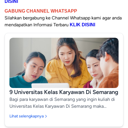
DISINI
GABUNG CHANNEL WHATSAPP
Silahkan bergabung ke Channel
Whatsapp kami agar anda
mendapatkan Informasi Terbaru
KLIK DISINI
9 Universitas Kelas Karyawan Di Semarang
Bagi para karyawan di Semarang yang ingin kuliah di
Universitas Kelas Karyawan Di Semarang maka
bersama ini kami sampaikan informasi 9 Universitas
Lihat selengkapnya
Kelas Karyawan Di Semarang. Semarang menjadi
salah satu kota pendidikan favorit di Jawa Tengah.