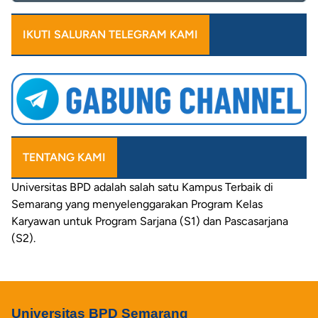
IKUTI SALURAN TELEGRAM KAMI
TENTANG KAMI
Universitas
BPD
adalah salah satu
Kampus Terbaik
di
Semarang
yang
menyelenggarakan
Program
Kelas
Karyawan
untuk
Program Sarjana
(S1) dan
Pascasarjana
(S2)
.
Universitas BPD Semarang