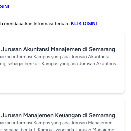
SINI
a mendapatkan Informasi Terbaru
KLIK DISINI
 Jurusan Akuntansi Manajemen di Semarang
paikan informasi Kampus yang ada Jurusan Akuntansi
g, sebagai berikut: Kampus yang ada Jurusan Akuntansi
g Semarang dikenal sebagai salah satu kota pendidikan
emiliki banyak pilihan kampus berkualitas. Buat kamu
g Akuntansi Manajemen, ada banyak universitas di
iakan jurusan Akuntansi dengan konsentrasi Akuntansi
i Universitas di Semarang yang ada Jurusan Akuntansi
las Karyawan Universitas BPD Semarang Kampus ini
1 Akuntansi dengan pilihan konsentrasi, salah satunya
 Jurusan Manajemen Keuangan di Semarang
Selain itu, tersedia juga program kelas karyawan dengan
paikan informasi Kampus yang ada Jurusan Manajemen
 muka + e-learning). PROGRAM STUDI: AKUNTANSI
, sebagai berikut: Kampus yang ada Jurusan Manajemen