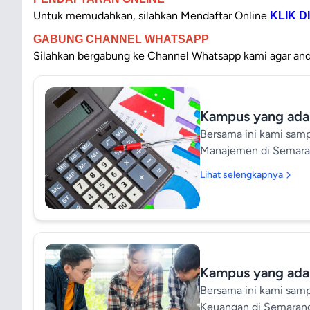
Untuk memudahkan, silahkan Mendaftar Online
KLIK DI
GABUNG CHANNEL WHATSAPP
Silahkan bergabung ke Channel
Whatsapp kami agar and
Kampus yang ada
Bersama ini kami sam
Manajemen di Semaran
Manajemen di Semaran
Lihat selengkapnya
di Jawa Tengah yang m
yang tertarik di bidan
Semarang yang menyed
Manajemen. Berikut in
Manajemen, yaitu: Ke
menyediakan program S
Kampus yang ada
Akuntansi Manajemen. 
Bersama ini kami sam
sistem hybrid (tatap
Keuangan di Semarang