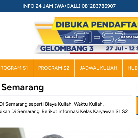
INFO 24 JAM (WA/CALL) 081283786907
PROGRAM S1
PROGRAM S2
JADWAL KULIAH
HUB
i Semarang
 Semarang seperti Biaya Kuliah, Waktu Kuliah,
ikan Di Semarang. Berikut informasi Kelas Karyawan S1 S2