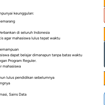
mpunyai keunggulan:
 Semarang
erbankan di seluruh Indonesia
tis agar mahasiswa lulus tepat waktu
i kemampuan
siswa dapat belajar dimanapun tanpa batas waktu
ngan Program Reguler.
ir mahasiswa
hun lulus pendidikan sebelumnya
angnya
masi, Sains Data