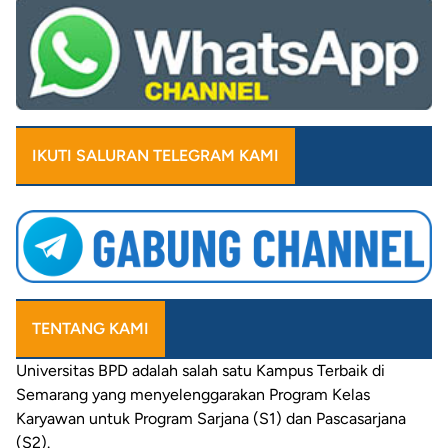
IKUTI SALURAN TELEGRAM KAMI
TENTANG KAMI
Universitas
BPD
adalah salah satu
Kampus Terbaik
di
Semarang
yang
menyelenggarakan
Program
Kelas
Karyawan
untuk
Program Sarjana
(S1) dan
Pascasarjana
(S2)
.